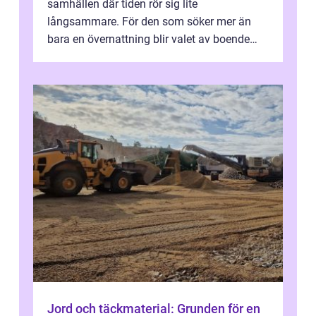
samhällen där tiden rör sig lite
långsammare. För den som söker mer än
bara en övernattning blir valet av boende
avgörande. Ett Hotell halland kan vara
utgå...
Jord och täckmaterial: Grunden för en