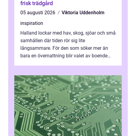
frisk trädgård
05 augusti 2026
Viktoria Uddenholm
inspiration
Halland lockar med hav, skog, sjöar och små
samhällen där tiden rör sig lite
långsammare. För den som söker mer än
bara en övernattning blir valet av boende
avgörande. Ett Hotell halland kan vara
utgå...