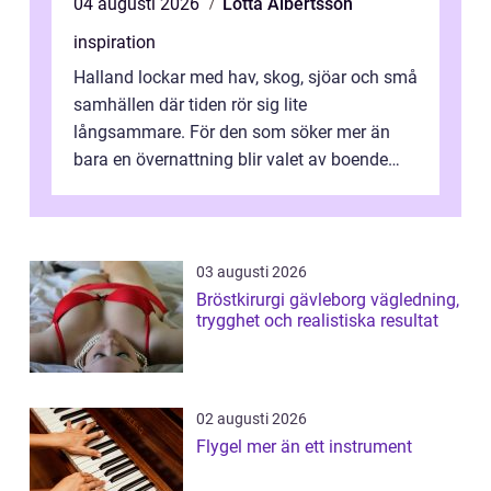
04 augusti 2026
Lotta Albertsson
inspiration
Halland lockar med hav, skog, sjöar och små
samhällen där tiden rör sig lite
långsammare. För den som söker mer än
bara en övernattning blir valet av boende
avgörande. Ett Hotell halland kan vara
utgå...
03 augusti 2026
Bröstkirurgi gävleborg vägledning,
trygghet och realistiska resultat
02 augusti 2026
Flygel mer än ett instrument