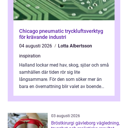
Chicago pneumatic tryckluftsverktyg
för krävande industri
04 augusti 2026
Lotta Albertsson
inspiration
Halland lockar med hav, skog, sjöar och små
samhällen där tiden rör sig lite
långsammare. För den som söker mer än
bara en övernattning blir valet av boende
avgörande. Ett Hotell halland kan vara
utgå...
03 augusti 2026
Bröstkirurgi gävleborg vägledning,