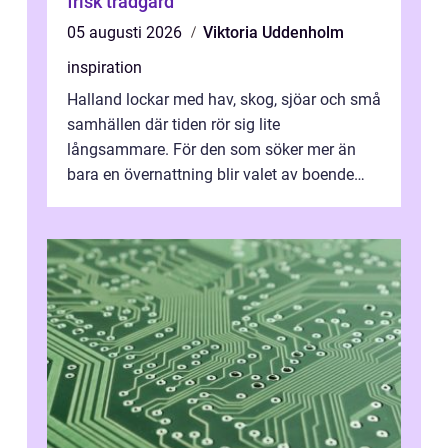
frisk trädgård
05 augusti 2026
Viktoria Uddenholm
inspiration
Halland lockar med hav, skog, sjöar och små
samhällen där tiden rör sig lite
långsammare. För den som söker mer än
bara en övernattning blir valet av boende
avgörande. Ett Hotell halland kan vara
utgå...