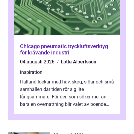
Chicago pneumatic tryckluftsverktyg
för krävande industri
04 augusti 2026
Lotta Albertsson
inspiration
Halland lockar med hav, skog, sjöar och små
samhällen där tiden rör sig lite
långsammare. För den som söker mer än
bara en övernattning blir valet av boende
avgörande. Ett Hotell halland kan vara
utgå...