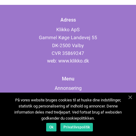
Adress
web:
www.klikko.dk
Menu
Annonsering
Om oss
På vores website bruges cookies til at huske dine indstillinger,
Cookies
statistik og personalisering af indhold og annoncer. Denne
information deles med tredjepart. Ved fortsat brug af websiden
Kontakta oss
godkender du cookiepolitikken.
Sitemap
Ok
Privatlivspolitik