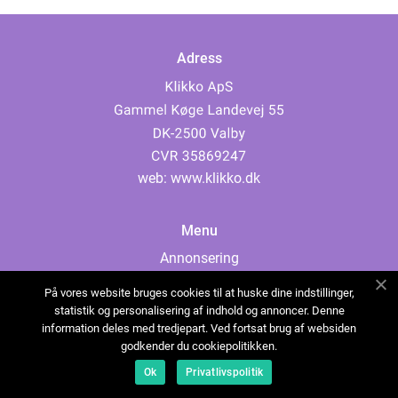
Adress
web:
www.klikko.dk
Menu
Annonsering
Om oss
På vores website bruges cookies til at huske dine indstillinger,
Cookies
statistik og personalisering af indhold og annoncer. Denne
information deles med tredjepart. Ved fortsat brug af websiden
Kontakta oss
godkender du cookiepolitikken.
Sitemap
Ok
Privatlivspolitik