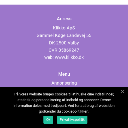
Adress
web:
www.klikko.dk
Menu
Annonsering
Om oss
På vores website bruges cookies til at huske dine indstillinger,
Cookies
statistik og personalisering af indhold og annoncer. Denne
information deles med tredjepart. Ved fortsat brug af websiden
Kontakta oss
godkender du cookiepolitikken.
Sitemap
Ok
Privatlivspolitik