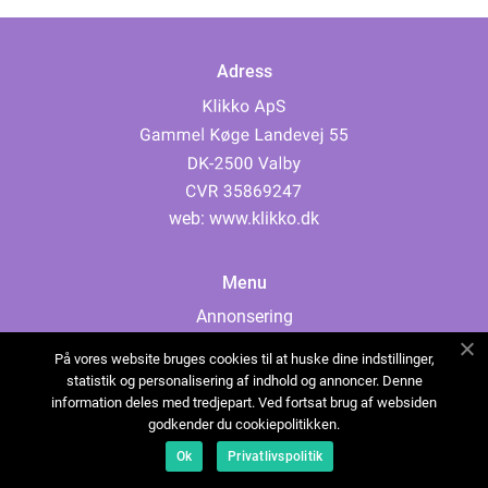
Adress
web:
www.klikko.dk
Menu
Annonsering
Om oss
På vores website bruges cookies til at huske dine indstillinger,
Cookies
statistik og personalisering af indhold og annoncer. Denne
information deles med tredjepart. Ved fortsat brug af websiden
Kontakta oss
godkender du cookiepolitikken.
Sitemap
Ok
Privatlivspolitik