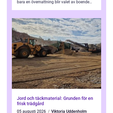
bara en övernattning blir valet av boende
avgörande. Ett Hotell halland kan vara
utgå...
Jord och täckmaterial: Grunden för en
frisk trädgård
05 augusti 2026
Viktoria Uddenholm