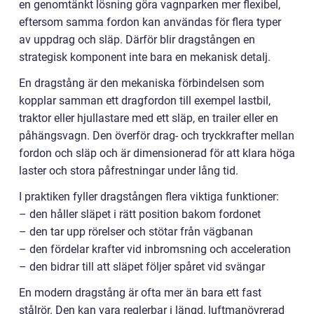
en genomtänkt lösning göra vagnparken mer flexibel,
eftersom samma fordon kan användas för flera typer
av uppdrag och släp. Därför blir dragstången en
strategisk komponent inte bara en mekanisk detalj.
En dragstång är den mekaniska förbindelsen som
kopplar samman ett dragfordon till exempel lastbil,
traktor eller hjullastare med ett släp, en trailer eller en
påhängsvagn. Den överför drag- och tryckkrafter mellan
fordon och släp och är dimensionerad för att klara höga
laster och stora påfrestningar under lång tid.
I praktiken fyller dragstången flera viktiga funktioner:
– den håller släpet i rätt position bakom fordonet
– den tar upp rörelser och stötar från vägbanan
– den fördelar krafter vid inbromsning och acceleration
– den bidrar till att släpet följer spåret vid svängar
En modern dragstång är ofta mer än bara ett fast
stålrör. Den kan vara reglerbar i längd, luftmanövrerad