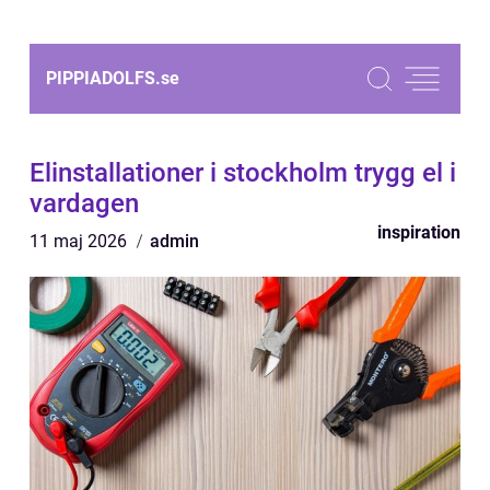
PIPPIADOLFS.
se
Elinstallationer i stockholm trygg el i
vardagen
inspiration
11 maj 2026
admin