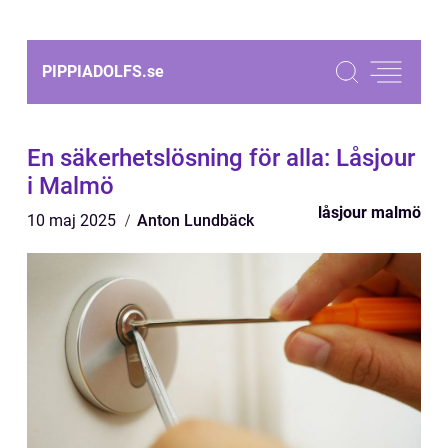
PIPPIADOLFS.
se
En säkerhetslösning för alla: Låsjour
i Malmö
låsjour malmö
10 maj 2025
Anton Lundbäck