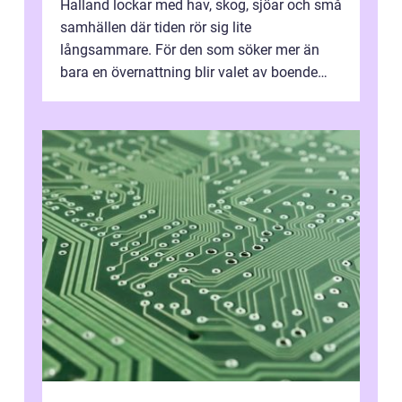
Halland lockar med hav, skog, sjöar och små
samhällen där tiden rör sig lite
långsammare. För den som söker mer än
bara en övernattning blir valet av boende
avgörande. Ett Hotell halland kan vara
utgå...