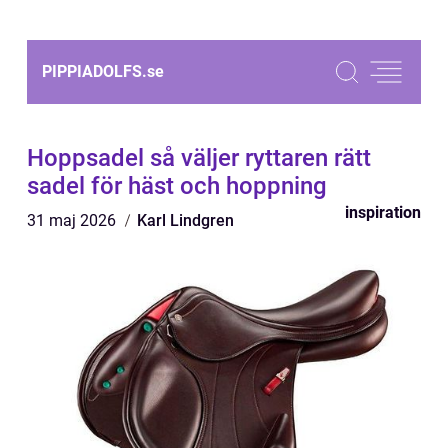
PIPPIADOLFS.
se
Hoppsadel så väljer ryttaren rätt
sadel för häst och hoppning
inspiration
31 maj 2026
Karl Lindgren