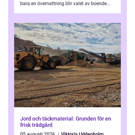
bara en övernattning blir valet av boende
avgörande. Ett Hotell halland kan vara
utgå...
Jord och täckmaterial: Grunden för en
frisk trädgård
05 augusti 2026
Viktoria Uddenholm