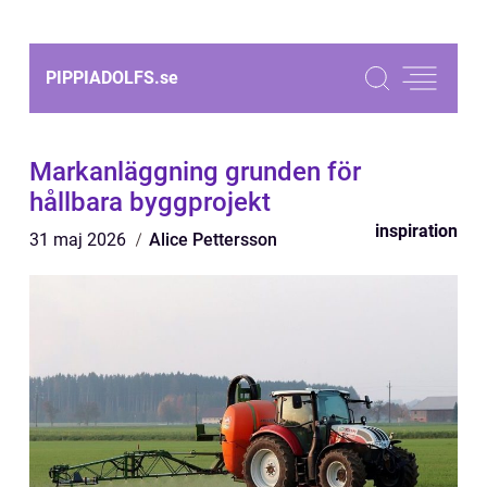
PIPPIADOLFS.
se
Markanläggning grunden för
hållbara byggprojekt
inspiration
31 maj 2026
Alice Pettersson