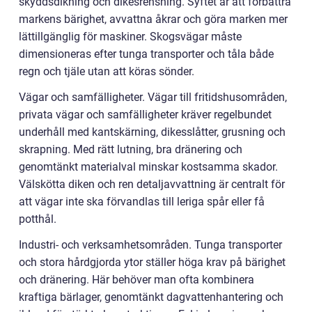
skyddsdikning och dikesrensning. Syftet är att förbättra
markens bärighet, avvattna åkrar och göra marken mer
lättillgänglig för maskiner. Skogsvägar måste
dimensioneras efter tunga transporter och tåla både
regn och tjäle utan att köras sönder.
Vägar och samfälligheter. Vägar till fritidshusområden,
privata vägar och samfälligheter kräver regelbundet
underhåll med kantskärning, dikesslåtter, grusning och
skrapning. Med rätt lutning, bra dränering och
genomtänkt materialval minskar kostsamma skador.
Välskötta diken och ren detaljavvattning är centralt för
att vägar inte ska förvandlas till leriga spår eller få
potthål.
Industri- och verksamhetsområden. Tunga transporter
och stora hårdgjorda ytor ställer höga krav på bärighet
och dränering. Här behöver man ofta kombinera
kraftiga bärlager, genomtänkt dagvattenhantering och