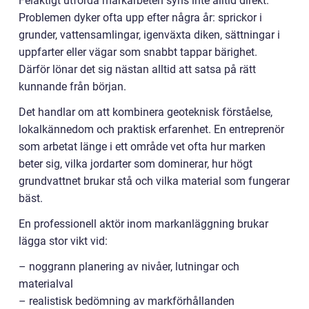
Felaktigt utförda markarbeten syns inte alltid direkt.
Problemen dyker ofta upp efter några år: sprickor i
grunder, vattensamlingar, igenväxta diken, sättningar i
uppfarter eller vägar som snabbt tappar bärighet.
Därför lönar det sig nästan alltid att satsa på rätt
kunnande från början.
Det handlar om att kombinera geoteknisk förståelse,
lokalkännedom och praktisk erfarenhet. En entreprenör
som arbetat länge i ett område vet ofta hur marken
beter sig, vilka jordarter som dominerar, hur högt
grundvattnet brukar stå och vilka material som fungerar
bäst.
En professionell aktör inom markanläggning brukar
lägga stor vikt vid:
– noggrann planering av nivåer, lutningar och
materialval
– realistisk bedömning av markförhållanden