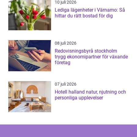
10 juli 2026
Lediga lägenheter i Värnamo: Så
hittar du rätt bostad för dig
08 juli 2026
Redovisningsbyrå stockholm
trygg ekonomipartner för växande
företag
07 juli 2026
Hotell halland natur, njutning och
personliga upplevelser