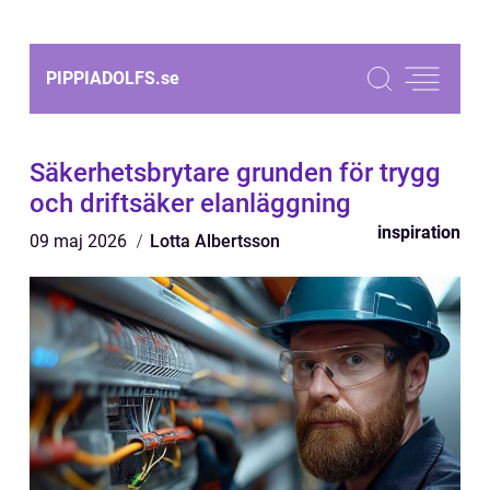
PIPPIADOLFS.
se
Säkerhetsbrytare grunden för trygg
och driftsäker elanläggning
inspiration
09 maj 2026
Lotta Albertsson