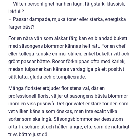
– Vilken personlighet har hen lugn, färgstark, klassisk,
lekfull?
– Passar dämpade, mjuka toner eller starka, energiska
färger bäst?
För en nära vän som älskar färg kan en blandad bukett
med säsongens blommor kännas helt rätt. För en chef
eller kollega kanske en mer stilren, enkel bukett i vitt och
grönt passar bättre. Rosor förknippas ofta med kärlek,
medan tulpaner kan kännas vardagliga på ett positivt
sätt lätta, glada och okomplicerade.
Många florister erbjuder floristens val, där en
professionell florist väljer ut säsongens bästa blommor
inom en viss prisnivå. Det gör valet enklare för den som
vet vilken känsla som önskas, men inte exakt vilka
sorter som ska ingå. Säsongsblommor ser dessutom
ofta fräschare ut och håller längre, eftersom de naturligt
trivs bättre just då.