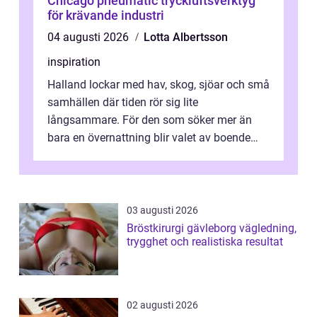
Chicago pneumatic tryckluftsverktyg
för krävande industri
04 augusti 2026
Lotta Albertsson
inspiration
Halland lockar med hav, skog, sjöar och små
samhällen där tiden rör sig lite
långsammare. För den som söker mer än
bara en övernattning blir valet av boende
avgörande. Ett Hotell halland kan vara
utgå...
03 augusti 2026
Bröstkirurgi gävleborg vägledning,
trygghet och realistiska resultat
02 augusti 2026