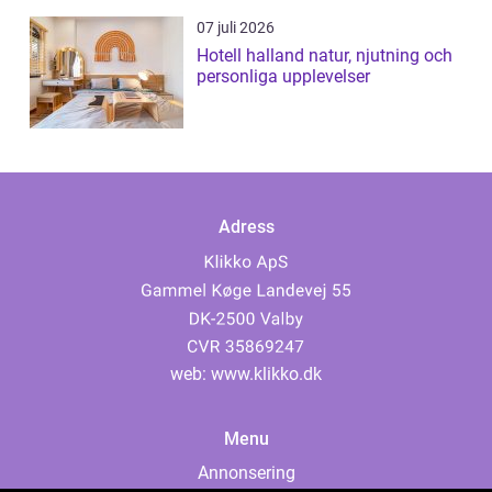
07 juli 2026
Hotell halland natur, njutning och
personliga upplevelser
Adress
web:
www.klikko.dk
Menu
Annonsering