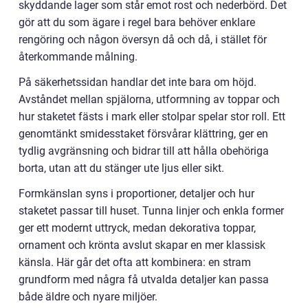
skyddande lager som står emot rost och nederbörd. Det
gör att du som ägare i regel bara behöver enklare
rengöring och någon översyn då och då, i stället för
återkommande målning.
På säkerhetssidan handlar det inte bara om höjd.
Avståndet mellan spjälorna, utformning av toppar och
hur staketet fästs i mark eller stolpar spelar stor roll. Ett
genomtänkt smidesstaket försvårar klättring, ger en
tydlig avgränsning och bidrar till att hålla obehöriga
borta, utan att du stänger ute ljus eller sikt.
Formkänslan syns i proportioner, detaljer och hur
staketet passar till huset. Tunna linjer och enkla former
ger ett modernt uttryck, medan dekorativa toppar,
ornament och krönta avslut skapar en mer klassisk
känsla. Här går det ofta att kombinera: en stram
grundform med några få utvalda detaljer kan passa
både äldre och nyare miljöer.