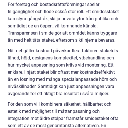
För företag och bostadsrättsföreningar spelar
tillgänglighet och flöde också stor roll. Ett smidesstaket
kan styra gångstråk, skilja privata ytor från publika och
samtidigt ge en öppen, välkomnande känsla.
Transparensen i smide gör att området känns tryggare
än med helt täta staket, eftersom siktlinjerna bevaras.
När det gäller kostnad påverkar flera faktorer: staketets
längd, höjd, designens komplexitet, ytbehandling och
hur mycket anpassning som krävs vid montering. Ett
enklare, linjärt staket blir oftast mer kostnadseffektivt
än en lösning med många specialanpassade hörn och
nivåskillnader. Samtidigt kan just anpassningen vara
avgörande för ett riktigt bra resultat i svåra miljöer.
För den som vill kombinera säkerhet, hållbarhet och
estetik med möjlighet till måttanpassning och
integration mot äldre stolpar framstår smidestaket ofta
som ett av de mest genomtänkta alternativen. En