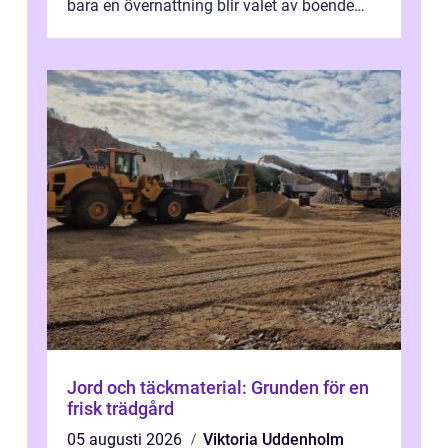
bara en övernattning blir valet av boende
avgörande. Ett Hotell halland kan vara
utgå...
Jord och täckmaterial: Grunden för en
frisk trädgård
05 augusti 2026
Viktoria Uddenholm