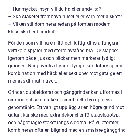
– Hur mycket insyn vill du ha eller undvika?
– Ska staketet framhäva huset eller vara mer diskret?
– Vilken stil dominerar redan på tomten modern,
klassisk eller blandad?
För den som vill ha en lätt och luftig känsla fungerar
vertikala spjälor med större avstånd bra. De släpper
igenom både ljus och blickar men markerar tydligt
gränsen. När privatlivet väger tyngre kan tätare spjälor,
kombination med häck eller sektioner mot gata ge ett
mer avskärmat intryck.
Grindar, dubbeldörrar och gånggrindar kan utformas i
samma stil som staketet så att helheten upplevs
genomtänkt. Ett vanligt upplägg är en högre grind mot
gatan, kanske med extra dekor eller företagslogotyp,
och något lägre staket längs sidorna. På villatomter
kombineras ofta en bilgrind med en smalare gånggrind