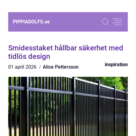
PIPPIADOLFS.
se
Smidesstaket hållbar säkerhet med
tidlös design
inspiration
01 april 2026
Alice Pettersson