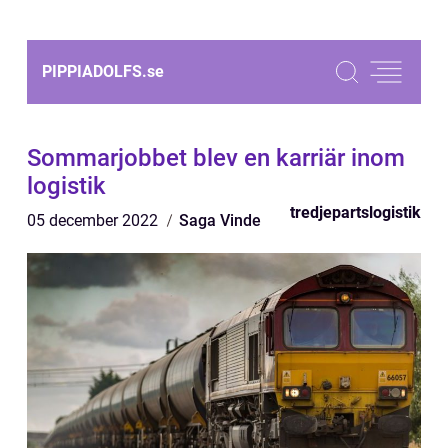
PIPPIADOLFS.
se
Sommarjobbet blev en karriär inom
logistik
tredjepartslogistik
05 december 2022
Saga Vinde