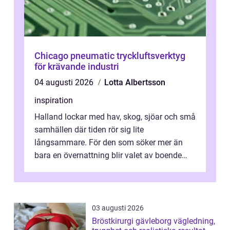
Chicago pneumatic tryckluftsverktyg
för krävande industri
04 augusti 2026
Lotta Albertsson
inspiration
Halland lockar med hav, skog, sjöar och små
samhällen där tiden rör sig lite
långsammare. För den som söker mer än
bara en övernattning blir valet av boende
avgörande. Ett Hotell halland kan vara
utgå...
03 augusti 2026
Bröstkirurgi gävleborg vägledning,