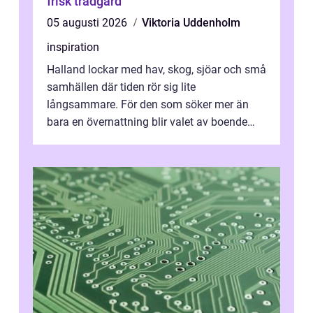
frisk trädgård
05 augusti 2026
Viktoria Uddenholm
inspiration
Halland lockar med hav, skog, sjöar och små
samhällen där tiden rör sig lite
långsammare. För den som söker mer än
bara en övernattning blir valet av boende
avgörande. Ett Hotell halland kan vara
utgå...