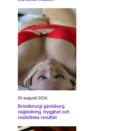
03 augusti 2026
Bröstkirurgi gävleborg
vägledning, trygghet och
realistiska resultat