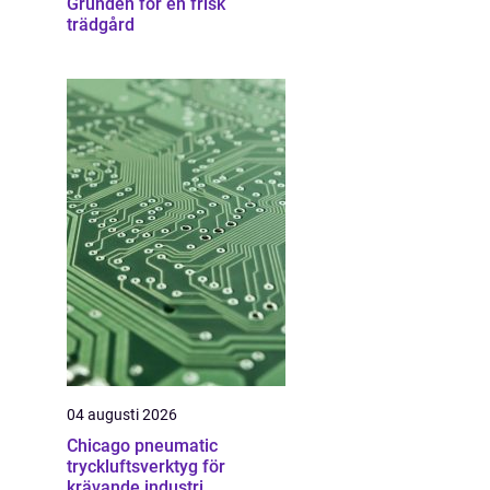
Grunden för en frisk
trädgård
04 augusti 2026
Chicago pneumatic
tryckluftsverktyg för
krävande industri