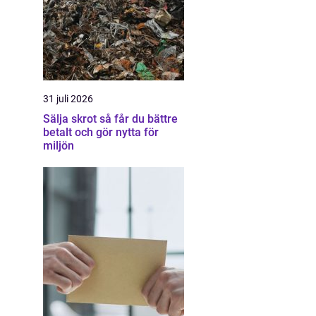
31 juli 2026
Sälja skrot så får du bättre
betalt och gör nytta för
miljön