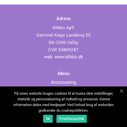
Adress
web:
www.klikko.dk
Menu
Annonsering
Om oss
På vores website bruges cookies til at huske dine indstillinger,
Cookies
statistik og personalisering af indhold og annoncer. Denne
information deles med tredjepart. Ved fortsat brug af websiden
Kontakta oss
godkender du cookiepolitikken.
Sitemap
Ok
Privatlivspolitik