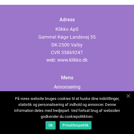
Adress
web:
www.klikko.dk
Menu
Annonsering
Om oss
På vores website bruges cookies til at huske dine indstillinger,
Cookies
statistik og personalisering af indhold og annoncer. Denne
information deles med tredjepart. Ved fortsat brug af websiden
Kontakta oss
godkender du cookiepolitikken.
Sitemap
Ok
Privatlivspolitik