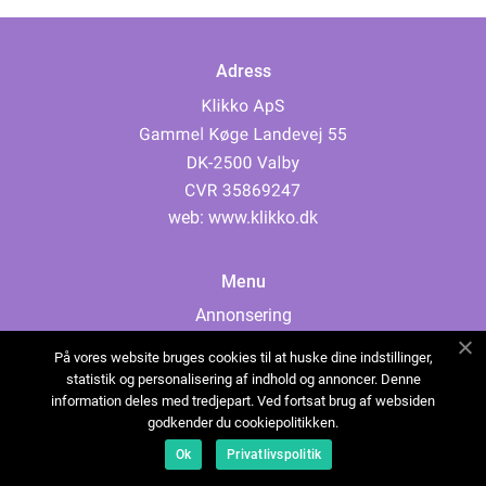
Adress
web:
www.klikko.dk
Menu
Annonsering
Om oss
På vores website bruges cookies til at huske dine indstillinger,
Cookies
statistik og personalisering af indhold og annoncer. Denne
information deles med tredjepart. Ved fortsat brug af websiden
Kontakta oss
godkender du cookiepolitikken.
Sitemap
Ok
Privatlivspolitik