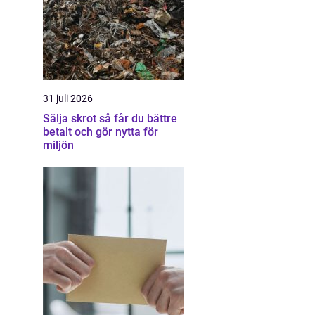
31 juli 2026
Sälja skrot så får du bättre
betalt och gör nytta för
miljön