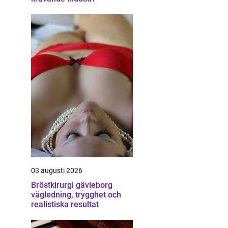
03 augusti 2026
Bröstkirurgi gävleborg
vägledning, trygghet och
realistiska resultat