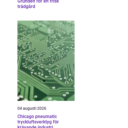
Grunden för en frisk
trädgård
04 augusti 2026
Chicago pneumatic
tryckluftsverktyg för
krävande industri