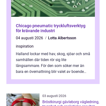
Chicago pneumatic tryckluftsverktyg
för krävande industri
04 augusti 2026
Lotta Albertsson
inspiration
Halland lockar med hav, skog, sjöar och små
samhällen där tiden rör sig lite
långsammare. För den som söker mer än
bara en övernattning blir valet av boende
avgörande. Ett Hotell halland kan vara
utgå...
03 augusti 2026
Bröstkirurgi gävleborg vägledning,