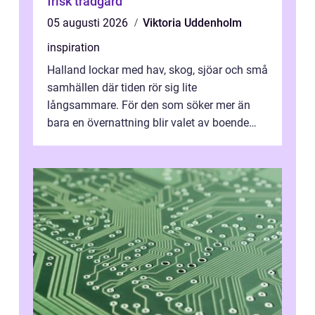
frisk trädgård
05 augusti 2026
Viktoria Uddenholm
inspiration
Halland lockar med hav, skog, sjöar och små
samhällen där tiden rör sig lite
långsammare. För den som söker mer än
bara en övernattning blir valet av boende
avgörande. Ett Hotell halland kan vara
utgå...