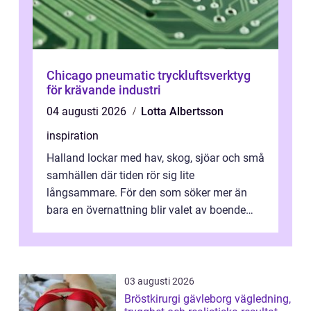
Chicago pneumatic tryckluftsverktyg
för krävande industri
04 augusti 2026
Lotta Albertsson
inspiration
Halland lockar med hav, skog, sjöar och små
samhällen där tiden rör sig lite
långsammare. För den som söker mer än
bara en övernattning blir valet av boende
avgörande. Ett Hotell halland kan vara
utgå...
03 augusti 2026
Bröstkirurgi gävleborg vägledning,