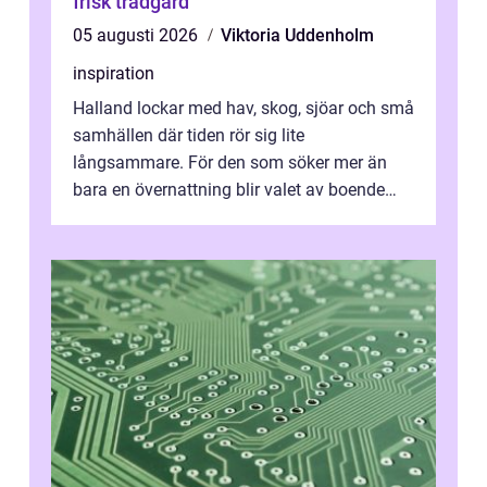
frisk trädgård
05 augusti 2026
Viktoria Uddenholm
inspiration
Halland lockar med hav, skog, sjöar och små
samhällen där tiden rör sig lite
långsammare. För den som söker mer än
bara en övernattning blir valet av boende
avgörande. Ett Hotell halland kan vara
utgå...