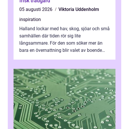
frisk trädgård
05 augusti 2026
Viktoria Uddenholm
inspiration
Halland lockar med hav, skog, sjöar och små
samhällen där tiden rör sig lite
långsammare. För den som söker mer än
bara en övernattning blir valet av boende
avgörande. Ett Hotell halland kan vara
utgå...