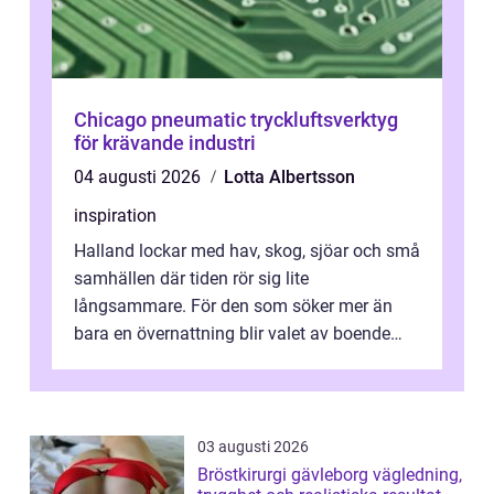
Chicago pneumatic tryckluftsverktyg
för krävande industri
04 augusti 2026
Lotta Albertsson
inspiration
Halland lockar med hav, skog, sjöar och små
samhällen där tiden rör sig lite
långsammare. För den som söker mer än
bara en övernattning blir valet av boende
avgörande. Ett Hotell halland kan vara
utgå...
03 augusti 2026
Bröstkirurgi gävleborg vägledning,