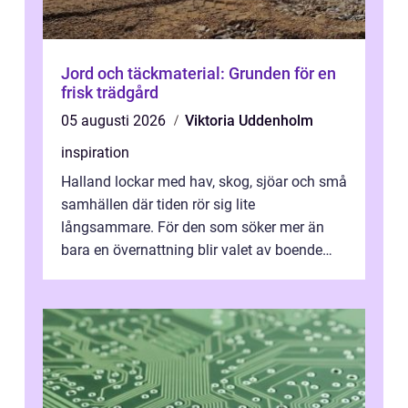
Jord och täckmaterial: Grunden för en
frisk trädgård
05 augusti 2026
Viktoria Uddenholm
inspiration
Halland lockar med hav, skog, sjöar och små
samhällen där tiden rör sig lite
långsammare. För den som söker mer än
bara en övernattning blir valet av boende
avgörande. Ett Hotell halland kan vara
utgå...