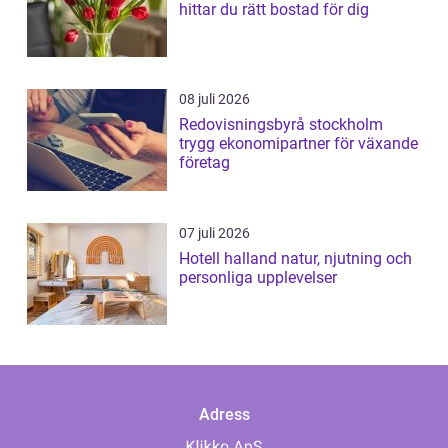
hittar du rätt bostad för dig
08 juli 2026
Redovisningsbyrå stockholm
trygg ekonomipartner för växande
företag
07 juli 2026
Hotell halland natur, njutning och
personliga upplevelser
Adress