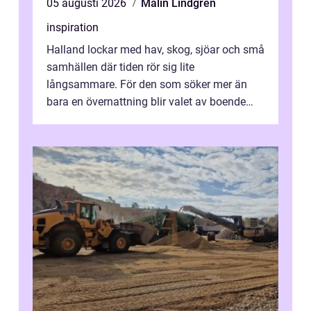
05 augusti 2026
Malin Lindgren
inspiration
Halland lockar med hav, skog, sjöar och små
samhällen där tiden rör sig lite
långsammare. För den som söker mer än
bara en övernattning blir valet av boende
avgörande. Ett Hotell halland kan vara
utgå...