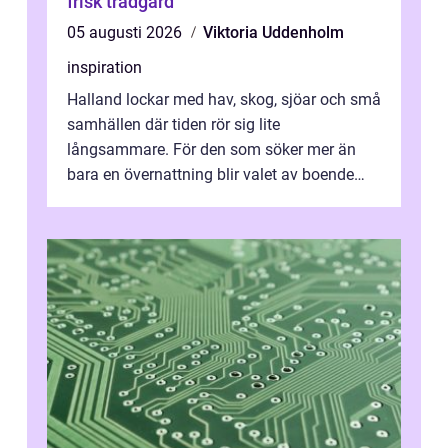
frisk trädgård
05 augusti 2026
Viktoria Uddenholm
inspiration
Halland lockar med hav, skog, sjöar och små
samhällen där tiden rör sig lite
långsammare. För den som söker mer än
bara en övernattning blir valet av boende
avgörande. Ett Hotell halland kan vara
utgå...