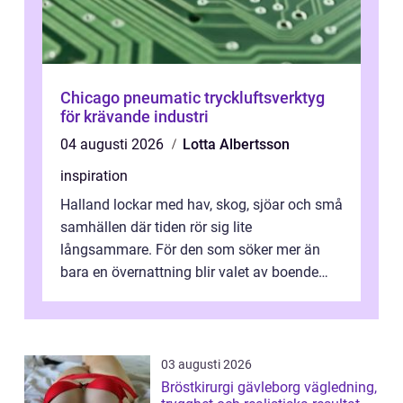
Chicago pneumatic tryckluftsverktyg
för krävande industri
04 augusti 2026
Lotta Albertsson
inspiration
Halland lockar med hav, skog, sjöar och små
samhällen där tiden rör sig lite
långsammare. För den som söker mer än
bara en övernattning blir valet av boende
avgörande. Ett Hotell halland kan vara
utgå...
03 augusti 2026
Bröstkirurgi gävleborg vägledning,