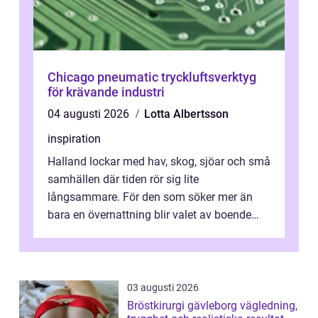
Chicago pneumatic tryckluftsverktyg
för krävande industri
04 augusti 2026
Lotta Albertsson
inspiration
Halland lockar med hav, skog, sjöar och små
samhällen där tiden rör sig lite
långsammare. För den som söker mer än
bara en övernattning blir valet av boende
avgörande. Ett Hotell halland kan vara
utgå...
03 augusti 2026
Bröstkirurgi gävleborg vägledning,