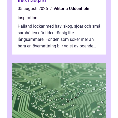
frisk trädgård
05 augusti 2026
Viktoria Uddenholm
inspiration
Halland lockar med hav, skog, sjöar och små
samhällen där tiden rör sig lite
långsammare. För den som söker mer än
bara en övernattning blir valet av boende
avgörande. Ett Hotell halland kan vara
utgå...