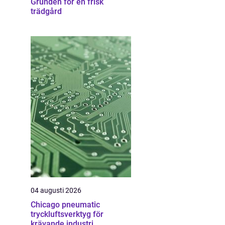
Grunden för en frisk
trädgård
04 augusti 2026
Chicago pneumatic
tryckluftsverktyg för
krävande industri