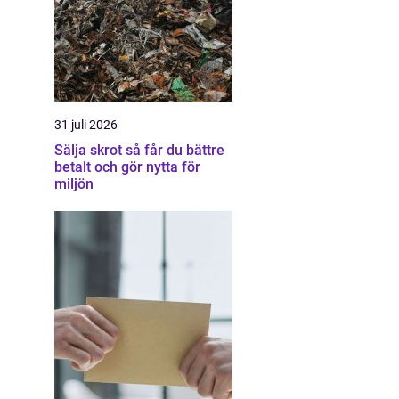
31 juli 2026
Sälja skrot så får du bättre
betalt och gör nytta för
miljön