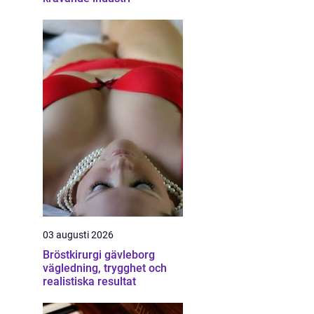
03 augusti 2026
Bröstkirurgi gävleborg
vägledning, trygghet och
realistiska resultat