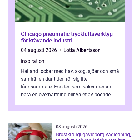
Chicago pneumatic tryckluftsverktyg
för krävande industri
04 augusti 2026
Lotta Albertsson
inspiration
Halland lockar med hav, skog, sjöar och små
samhällen där tiden rör sig lite
långsammare. För den som söker mer än
bara en övernattning blir valet av boende
avgörande. Ett Hotell halland kan vara
utgå...
03 augusti 2026
Bröstkirurgi gävleborg vägledning,