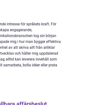
de intresse för språkets kraft. För
t skapa engagerande,
nikationsbranschen tog sin början
upade mig i hur man bygger effektiva
et av att skriva allt från artiklar
utvecklas och håller mig uppdaterad
ag alltid kan leverera innehåll som
l samarbeta, bolla idéer eller prata
lbara affärsbeslut