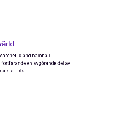
värld
erksamhet ibland hamna i
 fortfarande en avgörande del av
ndlar inte...