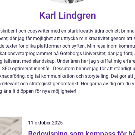
Karl Lindgren
skribent och copywriter med en stark kreativ ådra och ett brinnan
ibent, där jag får möjlighet att uttrycka min kreativitet genom at
texter för olika plattformar och syften. Min resa inom kommu
ationsvetarprogrammet på Göteborgs Universitet, där jag fördj
gitaliserat medielandskap. Under åren har jag skaffat mig erfarenh
h SEO-optimerat innehåll. Dessutom brinner jag för att ständigt 
adsföring, digital kommunikation och storytelling. Det gör att j
å relevant och strategiskt genomtänkt. Hör gärna av dig om du vil
är alltid öppen för nya möjligheter!
11 oktober 2025
Redovisning som kompass för hål