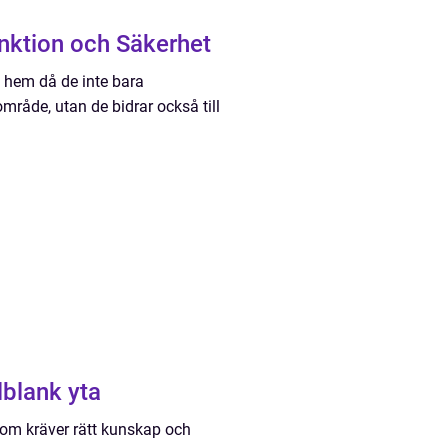
unktion och Säkerhet
a hem då de inte bara
område, utan de bidrar också till
lblank yta
som kräver rätt kunskap och