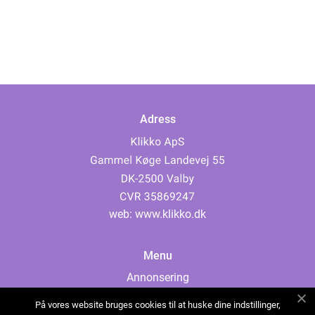
Adress
web:
www.klikko.dk
Menu
Annonsering
Om oss
På vores website bruges cookies til at huske dine indstillinger,