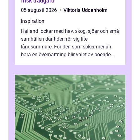
frisk trädgård
05 augusti 2026
Viktoria Uddenholm
inspiration
Halland lockar med hav, skog, sjöar och små
samhällen där tiden rör sig lite
långsammare. För den som söker mer än
bara en övernattning blir valet av boende
avgörande. Ett Hotell halland kan vara
utgå...