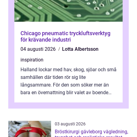
Chicago pneumatic tryckluftsverktyg
för krävande industri
04 augusti 2026
Lotta Albertsson
inspiration
Halland lockar med hav, skog, sjöar och små
samhällen där tiden rör sig lite
långsammare. För den som söker mer än
bara en övernattning blir valet av boende
avgörande. Ett Hotell halland kan vara
utgå...
03 augusti 2026
Bröstkirurgi gävleborg vägledning,