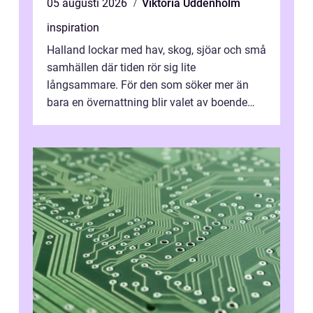
05 augusti 2026
Viktoria Uddenholm
inspiration
Halland lockar med hav, skog, sjöar och små
samhällen där tiden rör sig lite
långsammare. För den som söker mer än
bara en övernattning blir valet av boende
avgörande. Ett Hotell halland kan vara
utgå...