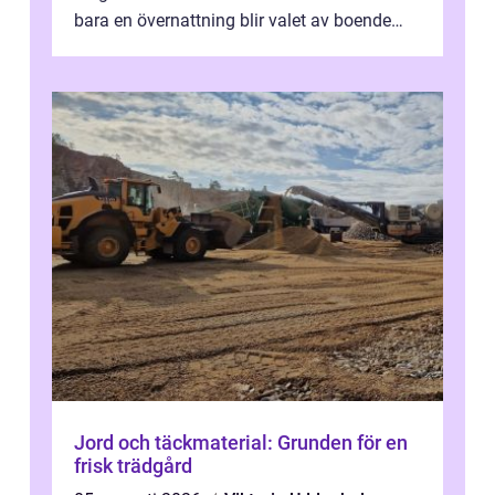
bara en övernattning blir valet av boende
avgörande. Ett Hotell halland kan vara
utgå...
Jord och täckmaterial: Grunden för en
frisk trädgård