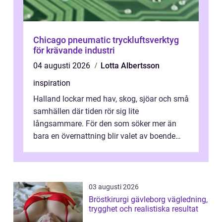
Chicago pneumatic tryckluftsverktyg
för krävande industri
04 augusti 2026
Lotta Albertsson
inspiration
Halland lockar med hav, skog, sjöar och små
samhällen där tiden rör sig lite
långsammare. För den som söker mer än
bara en övernattning blir valet av boende
avgörande. Ett Hotell halland kan vara
utgå...
03 augusti 2026
Bröstkirurgi gävleborg vägledning,
trygghet och realistiska resultat