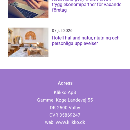
trygg ekonomipartner för växande
företag
07 juli 2026
Hotell halland natur, njutning och
personliga upplevelser
Adress
web:
www.klikko.dk