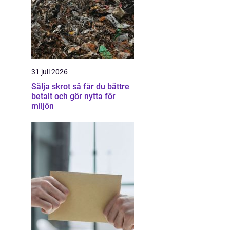
31 juli 2026
Sälja skrot så får du bättre
betalt och gör nytta för
miljön