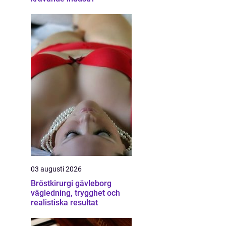
03 augusti 2026
Bröstkirurgi gävleborg
vägledning, trygghet och
realistiska resultat