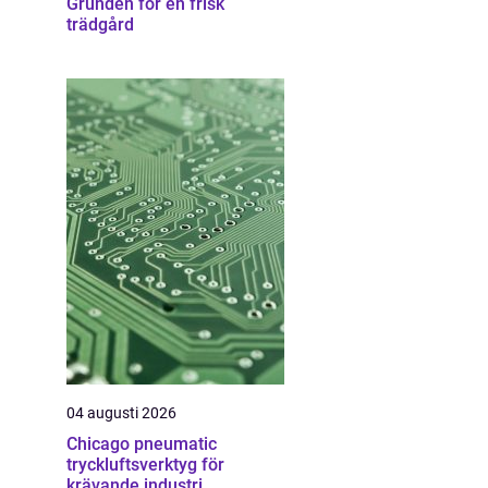
Grunden för en frisk
trädgård
04 augusti 2026
Chicago pneumatic
tryckluftsverktyg för
krävande industri