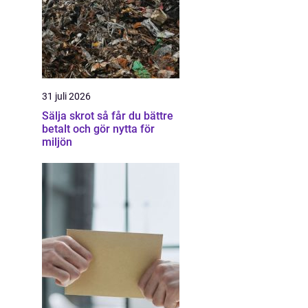
31 juli 2026
Sälja skrot så får du bättre
betalt och gör nytta för
miljön