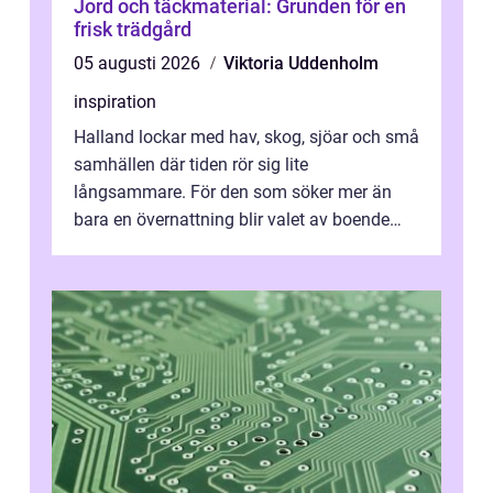
Jord och täckmaterial: Grunden för en
frisk trädgård
05 augusti 2026
Viktoria Uddenholm
inspiration
Halland lockar med hav, skog, sjöar och små
samhällen där tiden rör sig lite
långsammare. För den som söker mer än
bara en övernattning blir valet av boende
avgörande. Ett Hotell halland kan vara
utgå...