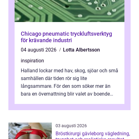
Chicago pneumatic tryckluftsverktyg
för krävande industri
04 augusti 2026
Lotta Albertsson
inspiration
Halland lockar med hav, skog, sjöar och små
samhällen där tiden rör sig lite
långsammare. För den som söker mer än
bara en övernattning blir valet av boende
avgörande. Ett Hotell halland kan vara
utgå...
03 augusti 2026
Bröstkirurgi gävleborg vägledning,