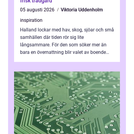
frisk trädgård
05 augusti 2026
Viktoria Uddenholm
inspiration
Halland lockar med hav, skog, sjöar och små
samhällen där tiden rör sig lite
långsammare. För den som söker mer än
bara en övernattning blir valet av boende
avgörande. Ett Hotell halland kan vara
utgå...