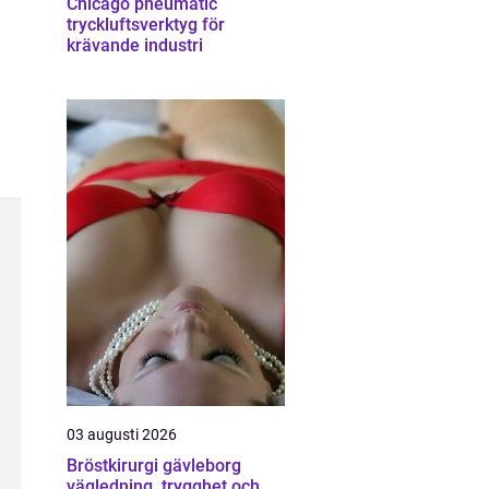
Chicago pneumatic
tryckluftsverktyg för
krävande industri
03 augusti 2026
Bröstkirurgi gävleborg
vägledning, trygghet och