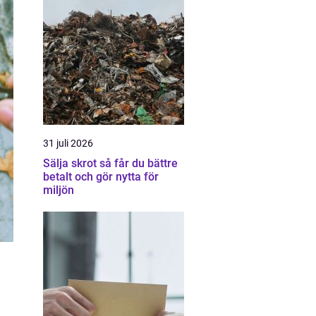
31 juli 2026
Sälja skrot så får du bättre
betalt och gör nytta för
miljön