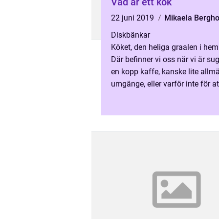
Vad är ett kök
22 juni 2019
Mikaela Bergh
Diskbänkar
Köket, den heliga graalen i he
Där befinner vi oss när vi är su
en kopp kaffe, kanske lite allm
umgänge, eller varför inte för at
och ...