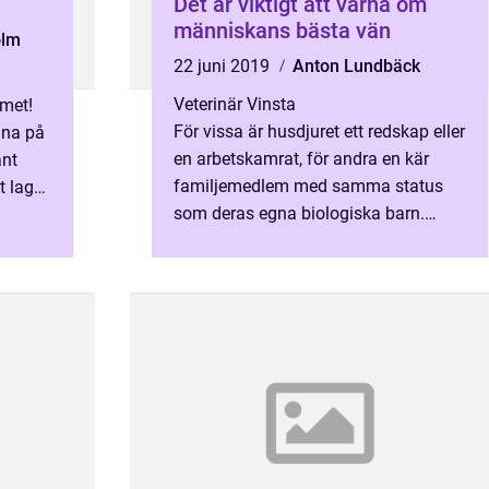
Det är viktigt att värna om
människans bästa vän
olm
22 juni 2019
Anton Lundbäck
Veterinär Vinsta
mmet!
För vissa är husdjuret ett redskap eller
gna på
en arbetskamrat, för andra en kär
änt
familjemedlem med samma status
t laga
som deras egna biologiska barn.
Oavsett vilken sorts relation man har
till...