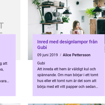
Inred med designlampor från
Gubi
09 juni 2019
Alice Pettersson
Gubi
g att
Att inreda ett hem är väldigt kul och
na,
spännande. Om man börjar i ett tomt
hus eller ett tomt rum är det som att
vara
börja med ett vitt papper och sedan
addera olika färg...