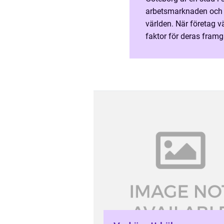
arbetsmarknaden och nä
världen. När företag väl
faktor för deras framg