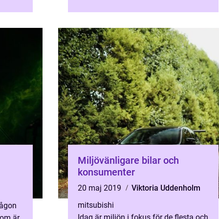
Oavsett o...
Miljövänligare bilar och
konsumenter
20 maj 2019
Viktoria Uddenholm
mitsubishi
någon
Idag är miljön i fokus för de flesta och
som är