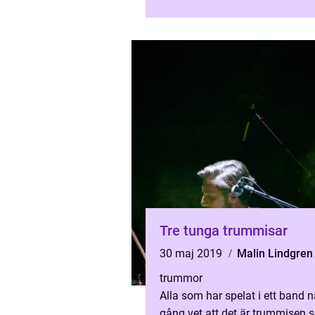
maskin som lämpar sig bäst ...
Tre tunga trummisar
30 maj 2019
Malin Lindgren
trummor
Alla som har spelat i ett band 
gång vet att det är trummisen 